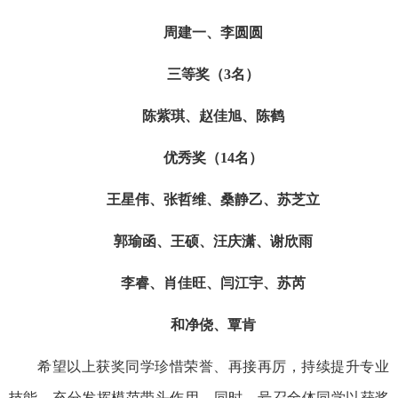
周建一、
李圆圆
三等奖（3名）
陈紫琪、
赵佳旭、
陈鹤
优秀奖（14名）
王星伟、
张哲维、
桑静乙、
苏芝立
郭瑜函、
王硕、
汪庆潇、
谢欣雨
李睿、
肖佳旺、
闫江宇、
苏芮
和净侥、
覃肯
希望以上获奖同学珍惜荣誉、再接再厉，持续提升专业
技能，充分发挥模范带头作用。同时，号召全体同学以获奖